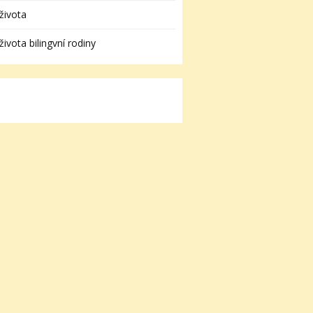
života
života bilingvní rodiny