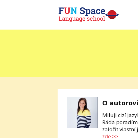
O autorov
Miluji cizí ja
Ráda poradím v
založit vlastní
zde >>