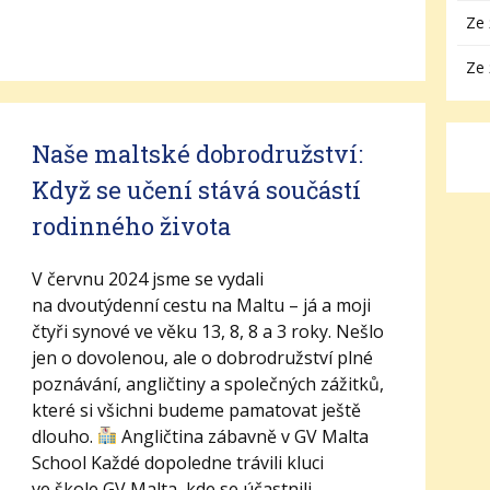
Ze 
Ze 
Naše maltské dobrodružství:
Když se učení stává součástí
rodinného života
V červnu 2024 jsme se vydali
na dvoutýdenní cestu na Maltu – já a moji
čtyři synové ve věku 13, 8, 8 a 3 roky. Nešlo
jen o dovolenou, ale o dobrodružství plné
poznávání, angličtiny a společných zážitků,
které si všichni budeme pamatovat ještě
dlouho.
Angličtina zábavně v GV Malta
School Každé dopoledne trávili kluci
ve škole GV Malta, kde se účastnili