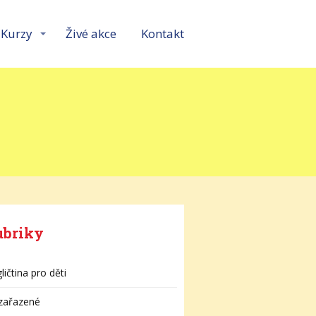
Kurzy
Živé akce
Kontakt
ubriky
ličtina pro děti
zařazené