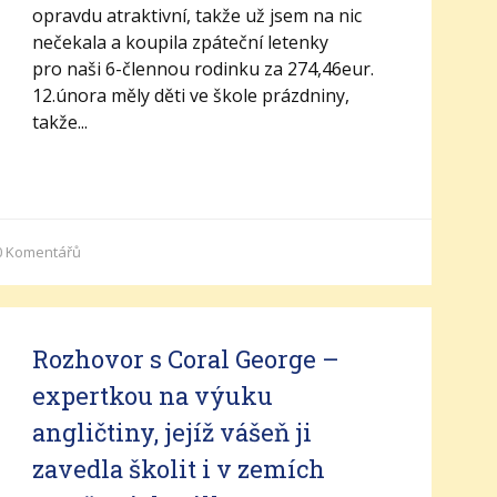
opravdu atraktivní, takže už jsem na nic
nečekala a koupila zpáteční letenky
pro naši 6-člennou rodinku za 274,46eur.
12.února měly děti ve škole prázdniny,
takže...
0
Komentářů
Rozhovor s Coral George –
expertkou na výuku
angličtiny, jejíž vášeň ji
zavedla školit i v zemích