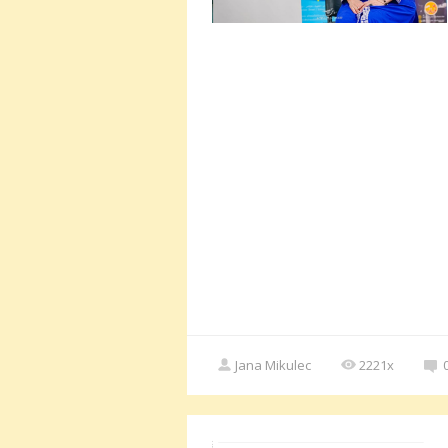
Jana Mikulec
2221x