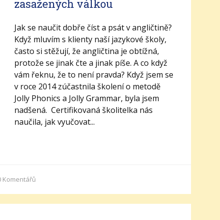
zasažených válkou
Jak se naučit dobře číst a psát v angličtině?
Když mluvím s klienty naší jazykové školy,
často si stěžují, že angličtina je obtížná,
protože se jinak čte a jinak píše. A co když
vám řeknu, že to není pravda? Když jsem se
v roce 2014 zúčastnila školení o metodě
Jolly Phonics a Jolly Grammar, byla jsem
nadšená. Certifikovaná školitelka nás
naučila, jak vyučovat...
0
Komentářů