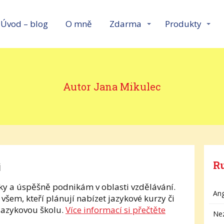
Úvod – blog
O mně
Zdarma
Produkty
Autor Jana Mikulec
R
i
zyky a úspěšně podnikám v oblasti vzdělávání.
Ang
šem, kteří plánují nabízet jazykové kurzy či
 jazykovou školu.
Více informací si přečtěte
Ne