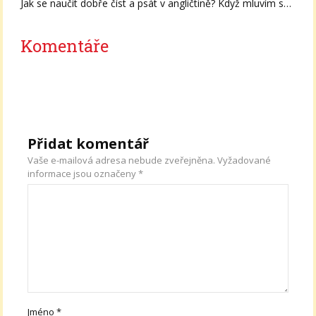
Jak se naučit dobře číst a psát v angličtině? Když mluvím s…
Komentáře
Přidat komentář
Vaše e-mailová adresa nebude zveřejněna.
Vyžadované
informace jsou označeny
*
Jméno
*