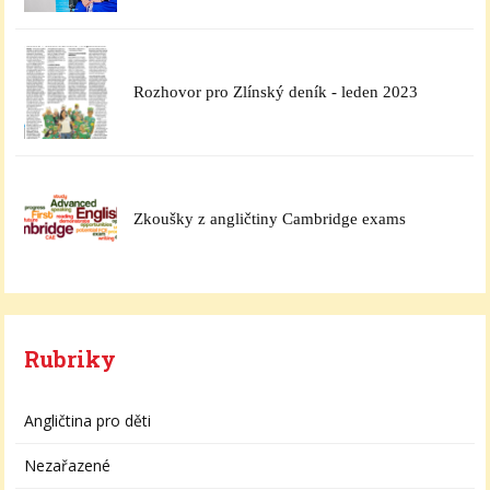
Rozhovor pro Zlínský deník - leden 2023
Zkoušky z angličtiny Cambridge exams
Rubriky
Angličtina pro děti
Nezařazené