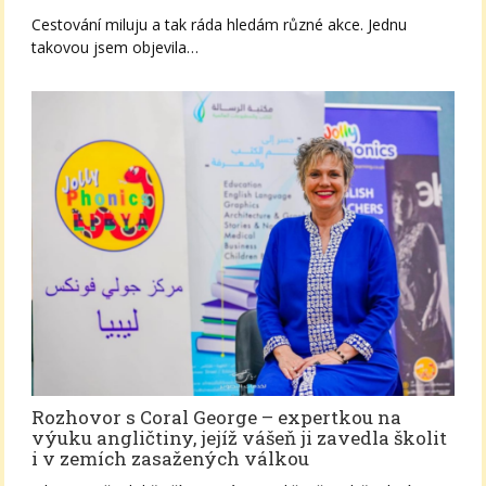
Cestování miluju a tak ráda hledám různé akce. Jednu
takovou jsem objevila…
Rozhovor s Coral George – expertkou na
výuku angličtiny, jejíž vášeň ji zavedla školit
i v zemích zasažených válkou