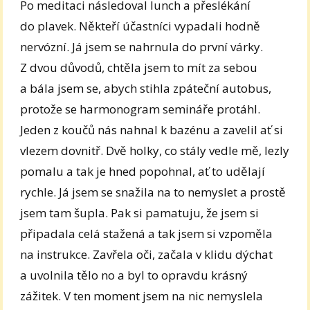
Po meditaci následoval lunch a přeslékání
do plavek. Někteří účastníci vypadali hodně
nervózní. Já jsem se nahrnula do první várky.
Z dvou důvodů, chtěla jsem to mít za sebou
a bála jsem se, abych stihla zpáteční autobus,
protože se harmonogram semináře protáhl.
Jeden z koučů nás nahnal k bazénu a zavelil ať si
vlezem dovnitř. Dvě holky, co stály vedle mě, lezly
pomalu a tak je hned popohnal, ať to udělají
rychle. Já jsem se snažila na to nemyslet a prostě
jsem tam šupla. Pak si pamatuju, že jsem si
připadala celá stažená a tak jsem si vzpoměla
na instrukce. Zavřela oči, začala v klidu dýchat
a uvolnila tělo no a byl to opravdu krásný
zážitek. V ten moment jsem na nic nemyslela