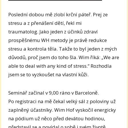
Poslední dobou mě zlobí krční páteř. Prej ze
stresu a z přenášení dětí, řekl mi
traumatolog. Jako jeden z účinků zdraví
prospěšnému WH metody je právě redukce
stresu a kontrola těla. Takže to byl jeden z mých
důvodů, proč jsem do toho šla. Wim říká: „We are
able to deal with any kind of stress.“ Rozhodla
jsem se to vyzkoušet na vlastní kůži.
Seminář začínal v 9,00 ráno v Barceloně.
Po registraci na mě čekal velký sál z poloviny už
zaplněný účastníky. Wim Hof vyskočil energicky
na pódium už něco před devátou hodinou,
představil se a povídal o sobě i svém životě.