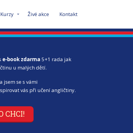
Kurzy
Živé akce
Kontakt
s
e-book zdarma
5+1 rada jak
ičtinu u malých dětí.
a jsem se s vámi
nspirovat vás při učení angličtiny.
O CHCI!