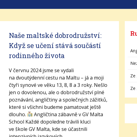
R
Naše maltské dobrodružství:
Když se učení stává součástí
Ang
rodinného života
Ne
V červnu 2024 jsme se vydali
Ze 
na dvoutýdenní cestu na Maltu – já a moji
čtyři synové ve věku 13, 8, 8 a 3 roky. Nešlo
Ze 
jen o dovolenou, ale o dobrodružství plné
poznávání, angličtiny a společných zážitků,
které si všichni budeme pamatovat ještě
dlouho.
Angličtina zábavně v GV Malta
School Každé dopoledne trávili kluci
ve škole GV Malta, kde se účastnili
intenzivních jazykových...