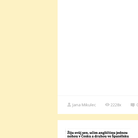
Jana Mikulec
2228x