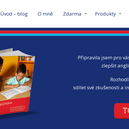
Úvod – blog
O mně
Zdarma
Produkty
Připravila jsem pro vá
zlepšit angl
Rozhodl
sdílet své zkušenosti a i
T