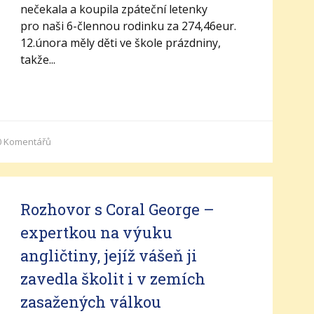
nečekala a koupila zpáteční letenky
pro naši 6-člennou rodinku za 274,46eur.
12.února měly děti ve škole prázdniny,
takže...
0
Komentářů
Rozhovor s Coral George –
expertkou na výuku
angličtiny, jejíž vášeň ji
zavedla školit i v zemích
zasažených válkou