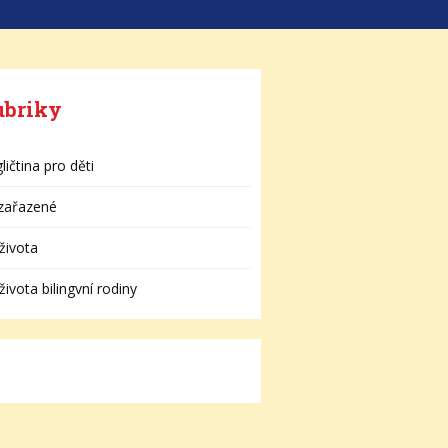
ubriky
ličtina pro děti
zařazené
života
života bilingvní rodiny