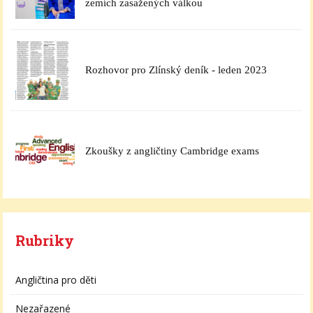
zemích zasažených válkou
Rozhovor pro Zlínský deník - leden 2023
Zkoušky z angličtiny Cambridge exams
Rubriky
Angličtina pro děti
Nezařazené