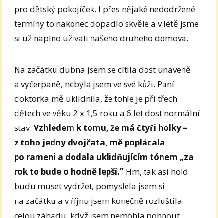
pro dětský pokojíček. I přes nějaké nedodržené
termíny to nakonec dopadlo skvěle a v létě jsme
si už naplno užívali našeho druhého domova.
Na začátku dubna jsem se cítila dost unaveně
a vyčerpaně, nebyla jsem ve své kůži. Paní
doktorka mě uklidnila, že tohle je při třech
dětech ve věku 2 x 1,5 roku a 6 let dost normální
stav.
Vzhledem k tomu, že má čtyři holky –
z toho jedny dvojčata, mě poplácala
po rameni a dodala uklidňujícím tónem „za
rok to bude o hodně lepší.”
Hm, tak asi hold
budu muset vydržet, pomyslela jsem si
na začátku a v říjnu jsem konečně rozluštila
celou záhadu, když jsem nemohla pohnout