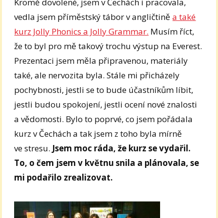
Kromě dovolené, jsem v Čechách i pracovala,
vedla jsem příměstský tábor v angličtině
a také
kurz Jolly Phonics a Jolly Grammar.
Musím říct,
že to byl pro mě takový trochu výstup na Everest.
Prezentaci jsem měla připravenou, materiály
také, ale nervozita byla. Stále mi přicházely
pochybnosti, jestli se to bude účastníkům líbit,
jestli budou spokojení, jestli ocení nové znalosti
a vědomosti. Bylo to poprvé, co jsem pořádala
kurz v Čechách a tak jsem z toho byla mírně
ve stresu.
Jsem moc ráda, že kurz se vydařil.
To, o čem jsem v květnu snila a plánovala, se
mi podařilo zrealizovat.