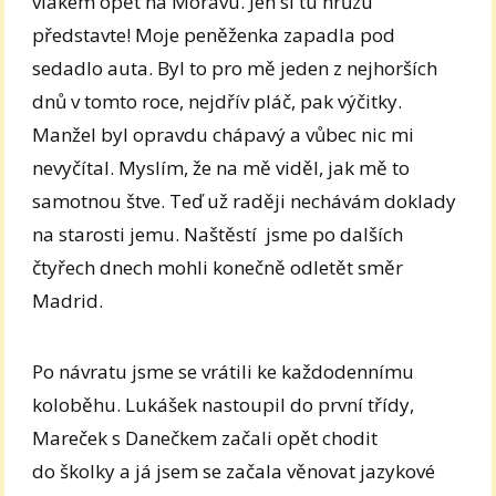
vlakem opět na Moravu. Jen si tu hrůzu
představte! Moje peněženka zapadla pod
sedadlo auta. Byl to pro mě jeden z nejhorších
dnů v tomto roce, nejdřív pláč, pak výčitky.
Manžel byl opravdu chápavý a vůbec nic mi
nevyčítal. Myslím, že na mě viděl, jak mě to
samotnou štve. Teď už raději nechávám doklady
na starosti jemu. Naštěstí jsme po dalších
čtyřech dnech mohli konečně odletět směr
Madrid.
Po návratu jsme se vrátili ke každodennímu
koloběhu. Lukášek nastoupil do první třídy,
Mareček s Danečkem začali opět chodit
do školky a já jsem se začala věnovat jazykové