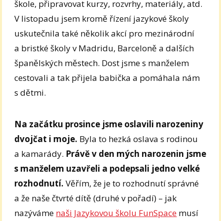
škole, připravovat kurzy, rozvrhy, materiály, atd.
V listopadu jsem kromě řízení jazykové školy
uskutečnila také několik akcí pro mezinárodní
a bristké školy v Madridu, Barceloně a dalších
španělských městech. Dost jsme s manželem
cestovali a tak přijela babička a pomáhala nám
s dětmi.
Na začátku prosince jsme oslavili narozeniny
dvojčat i moje.
Byla to hezká oslava s rodinou
a kamarády.
Právě v den mých narozenin jsme
s manželem uzavřeli a podepsali jedno velké
rozhodnutí.
Věřím, že je to rozhodnutí správné
a že naše čtvrté dítě (druhé v pořadí) – jak
nazýváme
naši Jazykovou školu FunSpace
musí