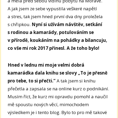
a měla před sebou vidinu pobytu na Moravě.
A jak jsem ze sebe vypustila veškeré napětí
a stres, tak jsem hned první dva dny proležela
s chřipkou.
Nyní si užívám návštěv, setkání
s rodinou a kamarády, potulováním se
v přírodě, koukáním na pohádky a bilancuju,
co vše mi rok 2017 přinesl. A že toho bylo!
Hned v lednu mi moje velmi dobrá
kamarádka dala knihu se slovy „To je přesně
pro tebe, to si přečti.”
A tak jsem si knihu
přečetla a zapsala se na online kurz o podnikání.
Musím říct, že kurz mi opravdu pomohl a naučil
mě spoustu nových věcí, mimochodem
výsledkem je i tento blog. Bylo to pro mě takové