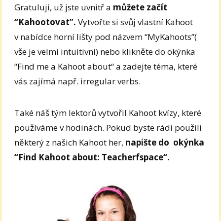
Gratuluji, už jste uvnitř a
můžete začít
“Kahootovat”.
Vytvořte si svůj vlastní Kahoot
v nabídce horní lišty pod názvem “MyKahoots”(
vše je velmi intuitivní) nebo klikněte do okýnka
“Find me a Kahoot about“ a zadejte téma, které
vás zajímá např. irregular verbs.
Také náš tým lektorů vytvořil Kahoot kvízy, které
používáme v hodinách. Pokud byste rádi použili
některý z našich Kahoot her,
napište do okýnka
“Find Kahoot about: Teacherfspace“.