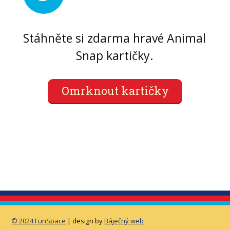
Stáhněte si zdarma hravé Animal
Snap kartičky.
Omrknout kartičky
© 2024 FunSpace
| design by
Báječný web