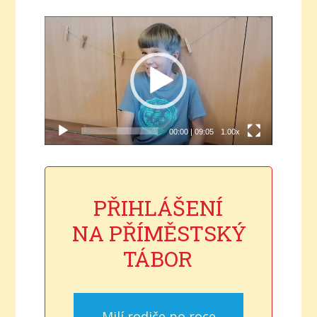
Video
přehrávač
00:00
|
09:05
1.00x
PŘIHLÁŠENÍ
NA PŘÍMĚSTSKÝ
TÁBOR
Milí rodiče po roce