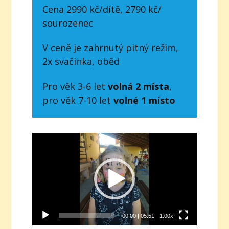
Cena 2990 kč/dítě, 2790 kč/
sourozenec
V ceně je zahrnutý pitný režim,
2x svačinka, oběd
Pro věk 3-6 let
volná 2 místa
,
pro věk 7-10 let
volné 1 místo
Video
přehrávač
00:00
|
05:51
1.00x