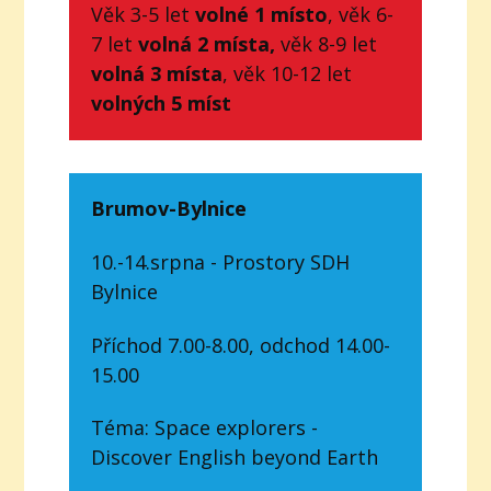
Věk 3-5 let
volné 1 místo
, věk 6-
7 let
volná 2 místa,
věk 8-9 let
volná 3 místa
, věk 10-12 let
volných 5 míst
Brumov-Bylnice
10.-14.srpna - Prostory SDH
Bylnice
Příchod 7.00-8.00, odchod 14.00-
15.00
Téma: Space explorers -
Discover English beyond Earth