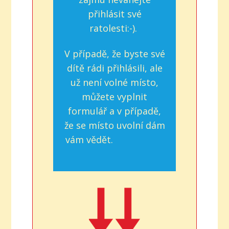
přihlásit své
ratolesti:-).
V případě, že byste své
dítě rádi přihlásili, ale
už není volné místo,
můžete vyplnit
formulář a v případě,
že se místo uvolní dám
vám vědět.