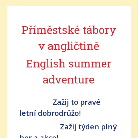
Příměstské tábory
v angličtině
English summer
adventure
Zažij to pravé
letní dobrodrůžo!
Zažij týden plný
her a akce!