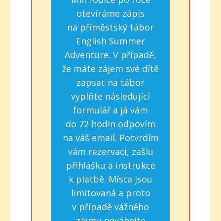
otevíráme zápis
na příměstský tábor
English Summer
Adventure. V případě,
že máte zájem své dítě
zapsat na tábor
vyplňte následující
formulář a já vám
do 72 hodin odpovím
na váš email. Potvrdím
vám rezervaci, zašlu
přihlášku a instrukce
k platbě. Místa jsou
limitovaná a proto
v případě vážného
zájmu neváhejte