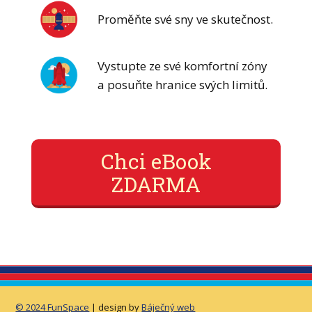
Proměňte své sny ve skutečnost.
Vystupte ze své komfortní zóny
a posuňte hranice svých limitů.
Chci eBook
ZDARMA
© 2024 FunSpace
| design by
Báječný web