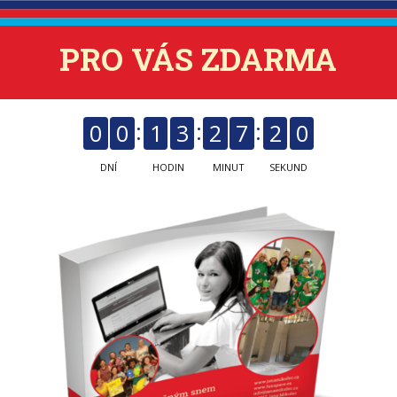
PRO VÁS ZDARMA
0
0
1
3
2
7
2
0
DNÍ
HODIN
MINUT
SEKUND