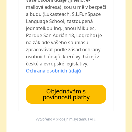
Vaše osobní údaje (jméno, e-
mailová adresa) jsou u mě v bezpečí
a budu (Lukasteach, S.L.FunSpace
Language School, zastoupená
jednatelkou Ing. Janou Mikulec,
Parque San Adrián 18, Logroño) je
na základě vašeho souhlasu
zpracovávat podle zásad ochrany
osobních údajů, které vycházejí z
české a evropské legislativy.
Ochrana osobních údajů
Objednávám s
povinností platby
Vytvořeno v prodejním systému
FAPI
.