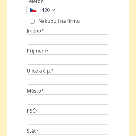
Telefon
+420
Nakupuji na firmu
Jméno*
Příjmení*
Ulice a č.p.*
Město*
PSČ*
Stát*