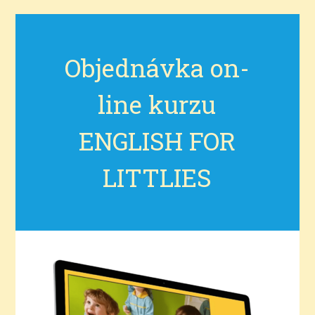
Objednávka on-
line kurzu
ENGLISH FOR
LITTLIES