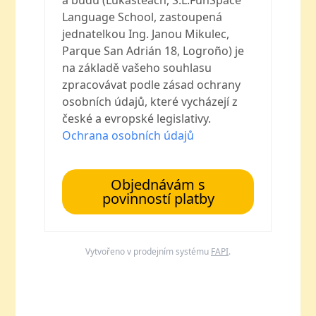
a budu (Lukasteach, S.L.FunSpace
Language School, zastoupená
jednatelkou Ing. Janou Mikulec,
Parque San Adrián 18, Logroño) je
na základě vašeho souhlasu
zpracovávat podle zásad ochrany
osobních údajů, které vycházejí z
české a evropské legislativy.
Ochrana osobních údajů
Objednávám s
povinností platby
Vytvořeno v prodejním systému
FAPI
.