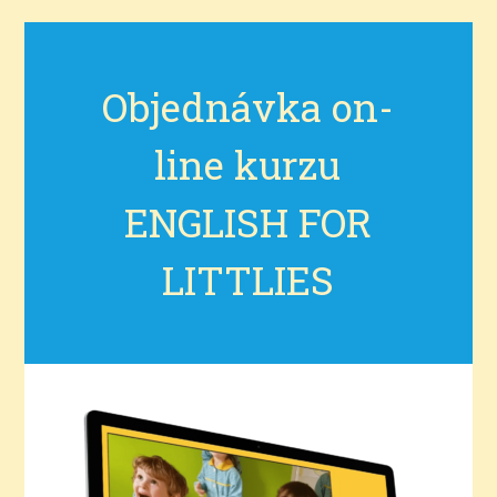
Objednávka on-
line kurzu
ENGLISH FOR
LITTLIES